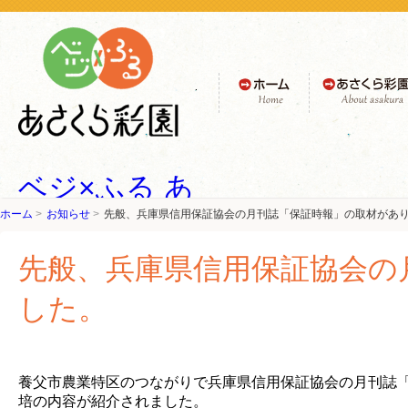
ホーム
あさくら彩園
ベジ×ふる あ
ホーム
お知らせ
先般、兵庫県信用保証協会の月刊誌「保証時報」の取材があ
さくら彩園 -
美味しいトマ
先般、兵庫県信用保証協会の
ト（フルティ
した。
カ）・大屋
にんにく- ア
養父市農業特区のつながりで兵庫県信用保証協会の月刊誌
培の内容が紹介されました。