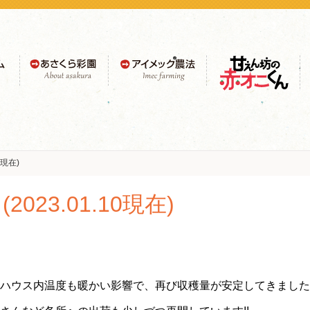
あさくら彩園
アイメックR農法
甘えん坊の赤オニく
ん
0現在)
23.01.10現在)
ハウス内温度も暖かい影響で、再び収穫量が安定してきました