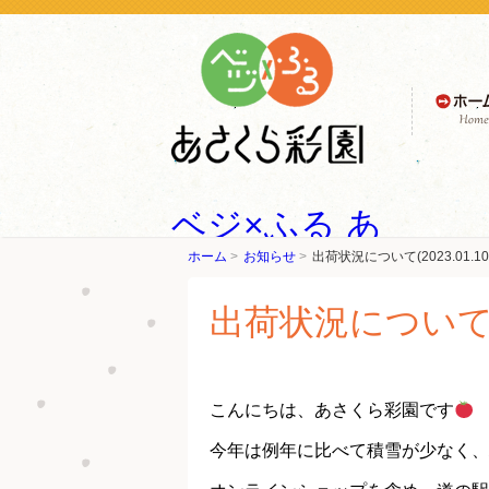
ホーム
ベジ×ふる あ
ホーム
お知らせ
出荷状況について(2023.01.1
さくら彩園 -
美味しいトマ
出荷状況について(20
ト（フルティ
カ）・大屋
こんにちは、あさくら彩園です
今年は例年に比べて積雪が少なく、
にんにく- ア